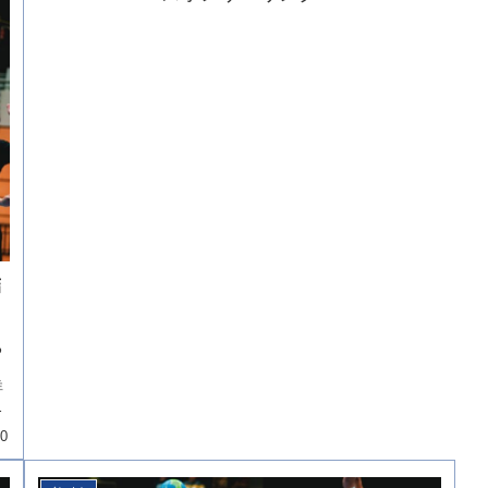
結
る
詳
わ
20