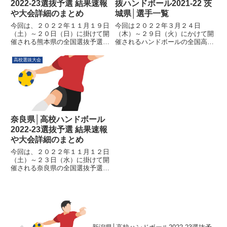
2022-23選抜予選 結果速報
抜ハンドボール2021-22 茨
や大会詳細のまとめ
城県│選手一覧
今回は、２０２２年１１月１９日
今回は２０２２年３月２４日
（土）～２０日（日）に掛けて開
（木）～２９日（火）にかけて開
催される熊本県の全国選抜予選に
催されるハンドボールの全国高校
ついて見ていきましょう。新チー
選抜大会について見ていきます。
ムとなり県内での今後の勢力図に
各地区の代表校が日本一を目指し
高校選抜大会
も大きく影響を及ぼすのが新人大
熱い戦いを繰り広げます、今後の
会ですね。伝統校や強豪校がその
インターハイや国体に向けての勢
名の通りの力を見せてくれるの
力図に関わる非常に重要な大会に
か...
なり...
奈良県│高校ハンドボール
2022-23選抜予選 結果速報
や大会詳細のまとめ
今回は、２０２２年１１月１２日
（土）～２３日（水）に掛けて開
催される奈良県の全国選抜予選に
ついて見ていきましょう。新チー
ムとなり県内での今後の勢力図に
も大きく影響を及ぼすのが新人大
会ですね。伝統校や強豪校がその
名の通りの力を見せてくれるの
か...