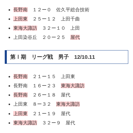
長野南
１２ー０ 佐久平総合技術
上田東
２５ー１２ 上田千曲
東海大諏訪
３２ー１０ 上田
上田染谷丘 ２０ー２５
屋代
第Ⅰ期 リーグ戦 男子 12/10.11
長野南
２１ー１５ 上田東
長野南 １６ー２３
東海大諏訪
長野南
２６ー１８ 屋代
上田東 ８ー３２
東海大諏訪
上田東
２１ー１９ 屋代
東海大諏訪
３２ー９ 屋代