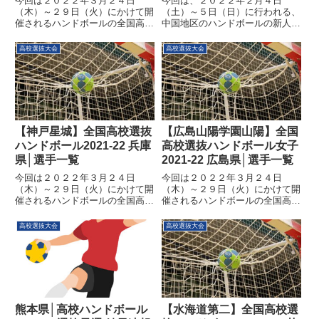
今回は２０２２年３月２４日
今回は、２０２２年２月４日
（木）～２９日（火）にかけて開
（土）～５日（日）に行われる、
催されるハンドボールの全国高校
中国地区のハンドボールの新人大
選抜大会について見ていきます。
会（選抜大会）についてみていき
各地区の代表校が日本一を目指し
たいと思います。今大会の上位進
高校選抜大会
高校選抜大会
熱い戦いを繰り広げます、今後の
出校は選抜大会への出場権を獲得
インターハイや国体に向けての勢
することができ、また今後の大会
力図に関わる非常に重要な大会に
へ向けての非常に大きな意味をも
なり...
つ大...
【神戸星城】全国高校選抜
【広島山陽学園山陽】全国
ハンドボール2021-22 兵庫
高校選抜ハンドボール女子
県│選手一覧
2021-22 広島県│選手一覧
今回は２０２２年３月２４日
今回は２０２２年３月２４日
（木）～２９日（火）にかけて開
（木）～２９日（火）にかけて開
催されるハンドボールの全国高校
催されるハンドボールの全国高校
選抜大会について見ていきます。
選抜大会について見ていきます。
各地区の代表校が日本一を目指し
各地区の代表校が日本一を目指し
高校選抜大会
高校選抜大会
熱い戦いを繰り広げます、今後の
熱い戦いを繰り広げます、今後の
インターハイや国体に向けての勢
インターハイや国体に向けての勢
力図に関わる非常に重要な大会に
力図に関わる非常に重要な大会に
なり...
なり...
熊本県│高校ハンドボール
【水海道第二】全国高校選