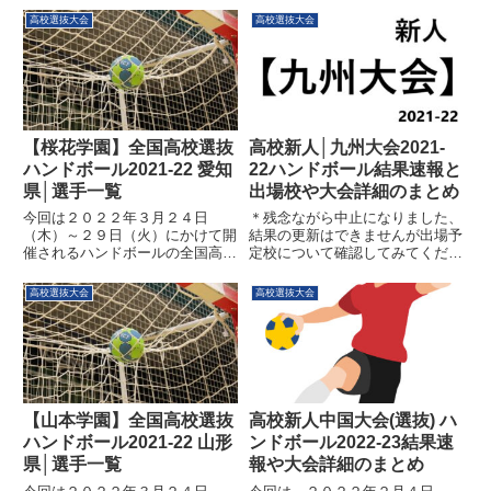
高校選抜大会
高校選抜大会
【桜花学園】全国高校選抜
高校新人│九州大会2021-
ハンドボール2021-22 愛知
22ハンドボール結果速報と
県│選手一覧
出場校や大会詳細のまとめ
今回は２０２２年３月２４日
＊残念ながら中止になりました、
（木）～２９日（火）にかけて開
結果の更新はできませんが出場予
催されるハンドボールの全国高校
定校について確認してみてくださ
選抜大会について見ていきます。
い！！今回は、２０２２年２月３
各地区の代表校が日本一を目指し
日（木）～６日（日）に行われ
高校選抜大会
高校選抜大会
熱い戦いを繰り広げます、今後の
る、九州地区のハンドボールの新
インターハイや国体に向けての勢
人大会についてみていきたいと思
力図に関わる非常に重要な大会に
います。ハンドボール新人九州大
なり...
会...
【山本学園】全国高校選抜
高校新人中国大会(選抜) ハ
ハンドボール2021-22 山形
ンドボール2022-23結果速
県│選手一覧
報や大会詳細のまとめ