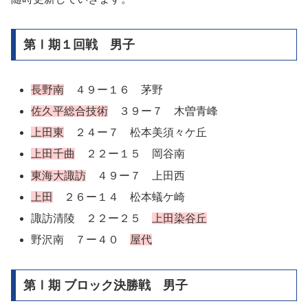
第Ⅰ期１回戦 男子
長野南
４９ー１６ 茅野
佐久平総合技術
３９ー７ 木曽青峰
上田東
２４ー７ 松本美須々ケ丘
上田千曲
２２ー１５ 岡谷南
東海大諏訪
４９ー７ 上田西
上田
２６ー１４ 松本蟻ケ崎
諏訪清陵 ２２ー２５
上田染谷丘
野沢南 ７ー４０
屋代
第Ⅰ期 ブロック決勝戦 男子