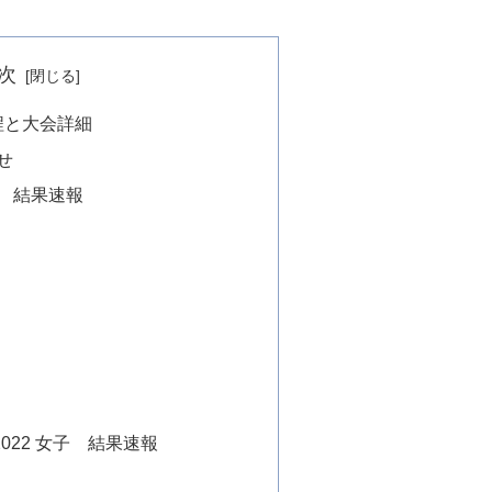
次
程と大会詳細
せ
子 結果速報
子
子
022 女子 結果速報