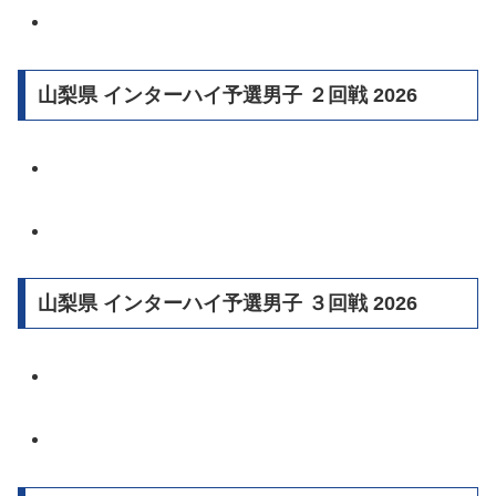
山梨県 インターハイ予選男子 ２回戦 2026
山梨県 インターハイ予選男子 ３回戦 2026