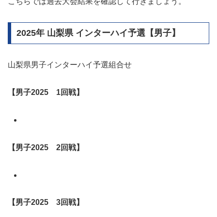
こちらでは過去大会結果を確認して行きましょう。
2025年 山梨県 インターハイ予選【男子】
山梨県男子インターハイ予選組合せ
【男子2025 1回戦】
【男子2025 2回戦】
【男子2025
3回戦
】