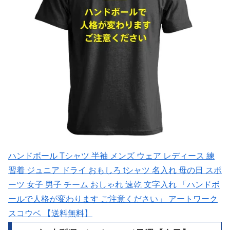
ハンドボール Tシャツ 半袖 メンズ ウェア レディース 練
習着 ジュニア ドライ おもしろ tシャツ 名入れ 母の日 スポ
ーツ 女子 男子 チーム おしゃれ 速乾 文字入れ 「ハンドボ
ールで人格が変わります ご注意ください」 アートワーク
スコウベ 【送料無料】