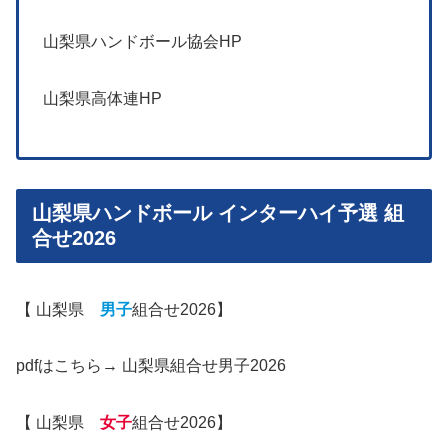
山梨県ハンドボール協会HP
山梨県高体連HP
山梨県ハンドボール インターハイ予選 組
合せ2026
【 山梨県
男子
組合せ2026】
pdfはこちら→ 山梨県組合せ男子2026
【 山梨県
女子
組合せ2026】