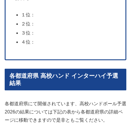
１位：
２位：
３位：
４位：
各都道府県 高校ハンド インターハイ予選
結果
各都道府県にて開催されています、高校ハンドボール予選
2026の結果については下記の表から各都道府県の詳細ペ
ージに移動できますので是非ともご覧ください。