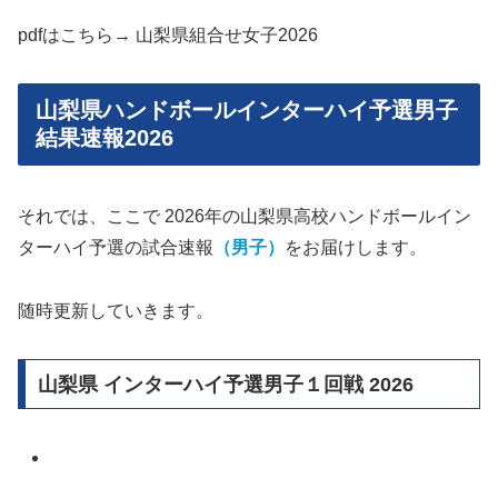
pdfはこちら→ 山梨県組合せ女子2026
山梨県ハンドボールインターハイ予選男子
結果速報2026
それでは、ここで 2026年の山梨県高校ハンドボールイン
ターハイ予選の試合速報
（男子）
をお届けします。
随時更新していきます。
山梨県 インターハイ予選男子１回戦 2026