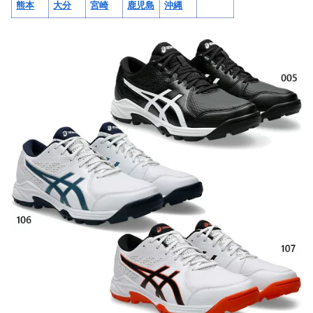
熊本
大分
宮崎
鹿児島
沖縄