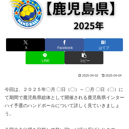
X
Facebook
はてブ
LINE
コピー
2025-04-02
2025-04-04
今回は、２０２５年〇月 〇日（〇）～ 〇月 〇日（〇）に
て期間で鹿児島県総体として開催される鹿児島県インター
ハイ予選のハンドボールについて詳しく見ていきましょ
う。