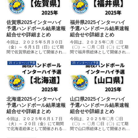
ド...
ド...
佐賀県2025インターハイ
福井県2025インターハイ
予選ハンドボール結果速報
予選ハンドボール結果速報
組合せや詳細まとめ
組合せや詳細まとめ
今回は、２０２５年５月３０日
今回は、２０２５年〇月 〇日
（金）～ ６月１日（日）にて期
（〇）～ 〇月 〇日（〇）にて期
間で佐賀県総体として開催される
間で福井県総体として開催される
佐賀県インターハイ予選のハンド
福井県インターハイ予選のハンド
ボールについて詳しく見ていきま
ボールについて詳しく見ていきま
'25 インターハイ予選
'25 インターハイ予選
しょう。全国大会出場を目指して
しょう。全国大会出場を目指して
熱い戦いが繰り広げられます。そ
熱い戦いが繰り広げられます。そ
んな中で今回は、佐賀県のハンド
んな中で今回は、福井県のハン
ボ...
ド...
北海道2025インターハイ
山口県2025インターハイ
予選ハンドボール結果速報
予選ハンドボール結果速報
組合せや詳細まとめ
組合せや詳細まとめ
今回は、２０２５年６月１７日
今回は、２０２５年〇月 〇日
（火）～ ２０日（金）にて期間
（〇）～ 〇月 〇日（〇）にて期
で北海道総体として開催される北
間で山口県総体として開催される
海道インターハイ予選のハンドボ
山口県インターハイ予選のハンド