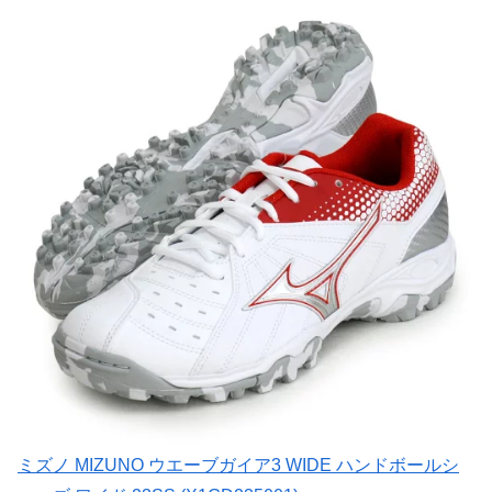
ミズノ MIZUNO ウエーブガイア3 WIDE ハンドボールシ