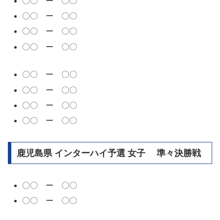
〇〇 ー 〇〇
〇〇 ー 〇〇
〇〇 ー 〇〇
〇〇 ー 〇〇
〇〇 ー 〇〇
〇〇 ー 〇〇
〇〇 ー 〇〇
〇〇 ー 〇〇
鹿児島県 インターハイ予選 女子 準々決勝戦
〇〇 ー 〇〇
〇〇 ー 〇〇