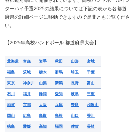
各都道府県にて開催されています、高校ハンドボールイン
ターハイ予選2025の結果については下記の表から各都道
府県の詳細ページに移動できますので是非ともご覧くださ
い。
【2025年高校ハンドボール 都道府県大会】
北海道
青森
岩手
秋田
山形
宮城
福島
茨城
栃木
群馬
埼玉
千葉
東京
神奈川
山梨
新潟
長野
富山
石川
福井
静岡
愛知
岐阜
三重
滋賀
京都
大阪
兵庫
奈良
和歌山
岡山
広島
鳥取
島根
山口
香川
徳島
愛媛
高知
福岡
佐賀
長崎