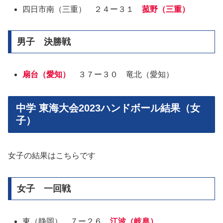
四日市南（三重） ２４ー３１
菰野（三重）
男子 決勝戦
扇台（愛知）
３７ー３０ 竜北（愛知）
中学 東海大会2023ハンドボール結果（女
子）
女子の結果はこちらです
女子 一回戦
東（静岡） ７ー２６
江波（岐阜）