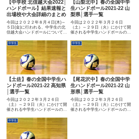
【中学校 北信越大会2022│
【山梨北中】春の全国中学
ハンドボール】結果速報と
生ハンドボール2021-22 山
出場校や大会詳細のまとめ
梨県│選手一覧
今回は２０２２年８月４日(木)～
今回は２０２２年３月２６日
５日(金)に行われる、中学生の北
（土）～２９日（火）にかけて開
信越大会ハンドボールについてみ
催される中学生ハンドボールの全
ていきたいと思います。中学の北
国大会について見ていきましょ
信越大会は、北信越のナンバー１
う。各地区の代表校が日本一を目
中学生
中学生
を決める大会でありながら、全国
指し熱い戦いを繰り広げます、今
大会（全中）への出場を掛けた非
後の全中に向けての勢力図に関わ
常に重要な大会です。負けた...
る非常に重要な大会になります。
そんな...
【土佐】春の全国中学生ハ
【尾花沢中】春の全国中学
ンドボール2021-22 高知県
生ハンドボール2021-22 山
│選手一覧
形県│選手一覧
今回は２０２２年３月２６日
今回は２０２２年３月２６日
（土）～２９日（火）にかけて開
（土）～２９日（火）にかけて開
催される中学生ハンドボールの全
催される中学生ハンドボールの全
国大会について見ていきましょ
国大会について見ていきましょ
う。各地区の代表校が日本一を目
う。各地区の代表校が日本一を目
中学生
指し熱い戦いを繰り広げます、今
指し熱い戦いを繰り広げます、今
後の全中に向けての勢力図に関わ
後の全中に向けての勢力図に関わ
る非常に重要な大会になります。
る非常に重要な大会になります。