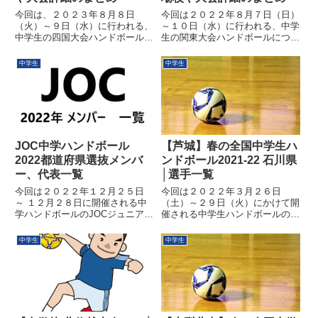
今回は、２０２３年８月８日
今回は２０２２年８月７日（日）
（火）～９日（水）に行われる、
～１０日（水）に行われる、中学
中学生の四国大会ハンドボールに
生の関東大会ハンドボールについ
ついてみていきたいと思います。
てみていきたいと思います。中学
中学の四国大会は、四国地区のナ
の関東大会は、関東のナンバー１
中学生
中学生
ンバー１を決める大会でありなが
を決める大会でありながら、全国
ら、全国大会（全中）への出場を
大会（全中）への出場を掛けた非
掛けた非常に重要な大会です。負
常に重要な大会です。負けたら
けた...
引...
JOC中学ハンドボール
【芦城】春の全国中学生ハ
2022都道府県選抜メンバ
ンドボール2021-22 石川県
ー、代表一覧
│選手一覧
今回は２０２２年１２月２５日
今回は２０２２年３月２６日
～ １２月２８日に開催される中
（土）～２９日（火）にかけて開
学ハンドボールのJOCジュニアオ
催される中学生ハンドボールの全
リンピックカップの各都道府県メ
国大会について見ていきましょ
ンバーについて確認して行きまょ
う。各地区の代表校が日本一を目
中学生
中学生
う。各都道府県から選抜された代
指し熱い戦いを繰り広げます、今
表選手が日本一を掛けて熱い戦い
後の全中に向けての勢力図に関わ
を繰り広げられます、今大会を...
る非常に重要な大会になります。
そんな...