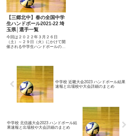
そんな...
そんな...
【三郷北中】春の全国中学
生ハンドボール2021-22 埼
玉県│選手一覧
今回は２０２２年３月２６日
（土）～２９日（火）にかけて開
催される中学生ハンドボールの全
国大会について見ていきましょ
う。各地区の代表校が日本一を目
指し熱い戦いを繰り広げます、今
後の全中に向けての勢力図に関わ
る非常に重要な大会になります。
そんな...
中学校 近畿大会2023 ハンドボール結果
速報と出場校や大会詳細のまとめ
中学校 北信越大会2023 ハンドボール結
果速報と出場校や大会詳細のまとめ