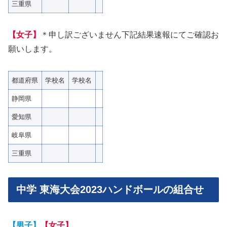
三重県
【女子】
＊申し訳ございません下記結果速報にてご確認お
願いします。
都道府県
学校名
学校名
静岡県
愛知県
岐阜県
三重県
中学 東海大会2023ハンドボールの組合せ
【男子】
【女子】